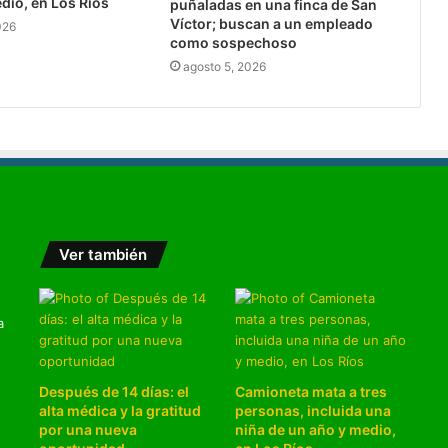
dio, en Los Ríos
puñaladas en una finca de San
Víctor; buscan a un empleado
026
como sospechoso
agosto 5, 2026
Ver también
a
Después de 14 días: el
Camioneta mata a tres
alta médica y la gratitud
personas, incluida una
por una nueva
niña de un año y medio,