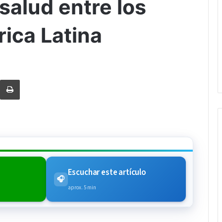
salud entre los
ica Latina
rtir via Email
Imprimi
Escuchar este artículo
🎧
aprox. 5 min