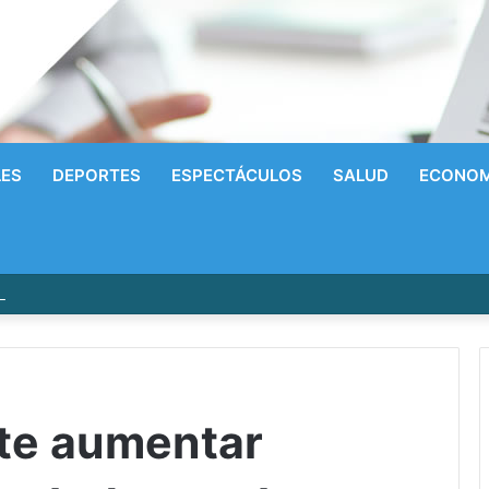
LES
DEPORTES
ESPECTÁCULOS
SALUD
ECONOM
res personas, incluida una niña de un año y medio, en Los Ríos
te aumentar