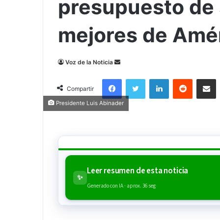
presupuesto de 
mejores de Amér
Send
Voz de la Noticia
an
Facebook
Twitter
LinkedIn
Reddit
Compa
email
Compartir
Presidente Luis Abinader
Leer resumen de esta noticia
✨
Generado con IA · aprox. 36 seg