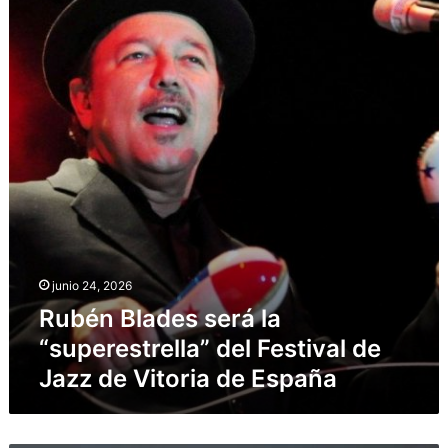
será
la
“superestrella”
del
Festival
de
Jazz
de
Vitoria
de
España
junio 24, 2026
Rubén Blades será la
“superestrella” del Festival de
Jazz de Vitoria de España