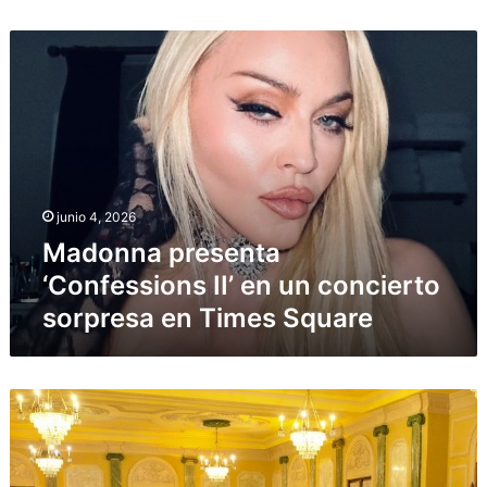
Madonna
presenta
‘Confessions
II’
en
un
concierto
sorpresa
junio 4, 2026
en
Times
Madonna presenta
Square
‘Confessions II’ en un concierto
sorpresa en Times Square
Abinader
impulsa
rescate
del