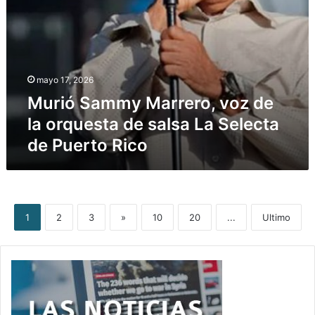
Selecta
de
Puerto
Rico
mayo 17, 2026
Murió Sammy Marrero, voz de
la orquesta de salsa La Selecta
de Puerto Rico
1
2
3
»
10
20
...
Ultimo