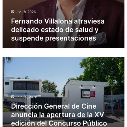
julio 18, 2026
Fernando Villalona atraviesa
delicado estado de salud y
suspende presentaciones
Dirección
General
de
Cine
anuncia
la
apertura
junio 29, 2026
de
Dirección General de Cine
la
XV
anuncia la apertura de la XV
edición
edición del Concurso Público
del