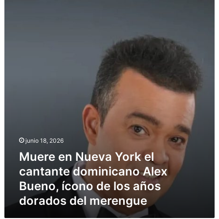
Muere
en
Nueva
York
el
cantante
dominicano
Alex
Bueno,
ícono
de
los
años
dorados
junio 18, 2026
del
Muere en Nueva York el
merengue
cantante dominicano Alex
Bueno, ícono de los años
dorados del merengue