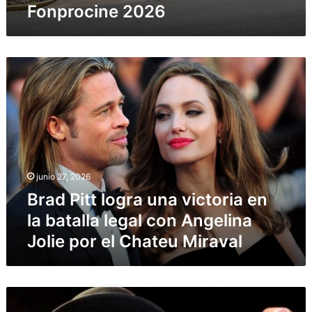
Fonprocine 2026
Concurso
Público
Fonprocine
2026
Brad
Pitt
logra
una
victoria
en
la
batalla
junio 27, 2026
legal
con
Brad Pitt logra una victoria en
Angelina
la batalla legal con Angelina
Jolie
Jolie por el Chateu Miraval
por
el
Chateu
Miraval
Rubén
Blades