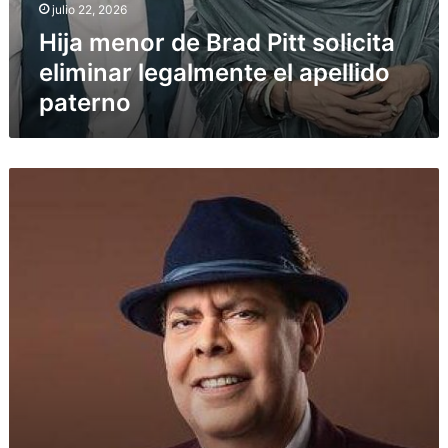
julio 22, 2026
Hija menor de Brad Pitt solicita
eliminar legalmente el apellido
paterno
Fernando
Villalona
atraviesa
delicado
estado
de
salud
y
suspende
presentaciones