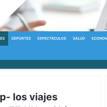
LES
DEPORTES
ESPECTÁCULOS
SALUD
ECONOM
írrico a la Gloria! Radhames Tavarez y la Hazaña Dorada de la Natació
- los viajes