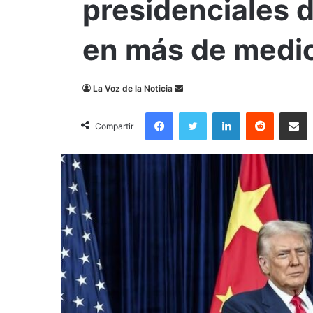
presidenciales 
en más de medio
Send
La Voz de la Noticia
an
Facebook
Twitter
LinkedIn
Reddit
Compa
email
Compartir