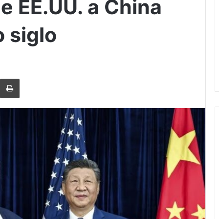
de EE.UU. a China
 siglo
rtir via Email
Imprimi