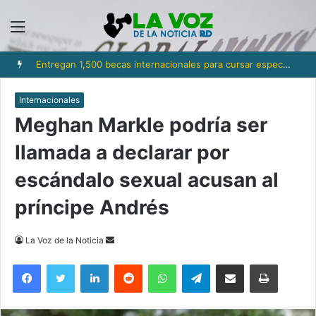
Menú
Entregan 1,500 becas internacionales para cursar especialización, maestrías y doctorados en universidades
Internacionales
Meghan Markle podría ser
llamada a declarar por
escándalo sexual acusan al
príncipe Andrés
Send
La Voz de la Noticia
an
Facebook
Twitter
LinkedIn
Reddit
WhatsApp
Telegram
Compartir via Email
Imprimi
email