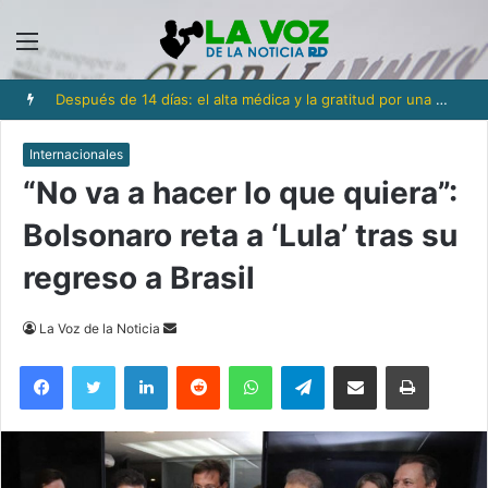
Menú
Después de 14 días: el alta médica y la gratitud por una nueva oportunidad
Internacionales
“No va a hacer lo que quiera”:
Bolsonaro reta a ‘Lula’ tras su
regreso a Brasil
Send
La Voz de la Noticia
an
Facebook
Twitter
LinkedIn
Reddit
WhatsApp
Telegram
Compartir via Email
Imprimi
email