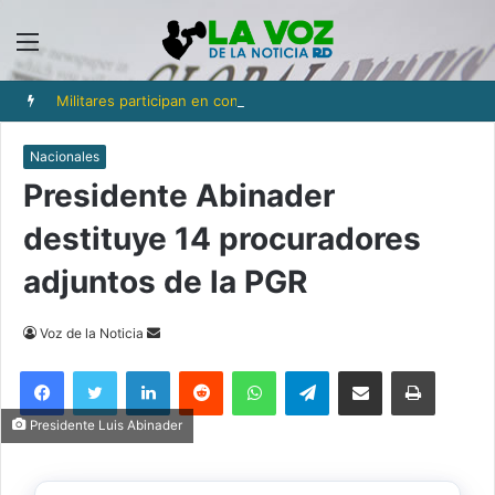
Menú
Militares participan en consulta para fortalecer la prevención de la violencia contra las mujeres
Nacionales
Presidente Abinader
destituye 14 procuradores
adjuntos de la PGR
Send
Voz de la Noticia
an
Facebook
Twitter
LinkedIn
Reddit
WhatsApp
Telegram
Compartir via Email
Imprimi
email
Presidente Luis Abinader