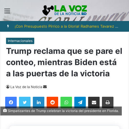
Menú
¡Con Presupuesto Pírrico a la Gloria! Radhames Tavarez y la Hazaña Dorada de la Natación Dominicana
Internacionales
Trump reclama que se pare el
conteo, mientras Biden está
a las puertas de la victoria
Send
La Voz de la Noticia
an
Facebook
Twitter
LinkedIn
Reddit
WhatsApp
Telegram
Compartir via Email
Imprimi
email
Simpatizantes de Trump celebran la victoria del presidente en Florida.