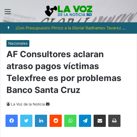
Menú
Los iraníes ajustan cada gasto para sobrevivir tras cinco meses de guerra
Nacionales
AF Consultores aclaran
atraso pagos víctimas
Telexfree es por problemas
Banco Santa Cruz
Send
La Voz de la Noticia
an
Facebook
Twitter
LinkedIn
Reddit
WhatsApp
Telegram
Compartir via Email
Imprimi
email