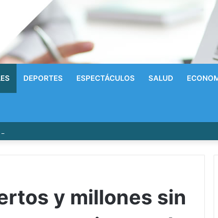
LES
DEPORTES
ESPECTÁCULOS
SALUD
ECONOM
írrico a la Gloria! Radhames Tavarez y la Hazaña Dorada de la Natació
rtos y millones sin