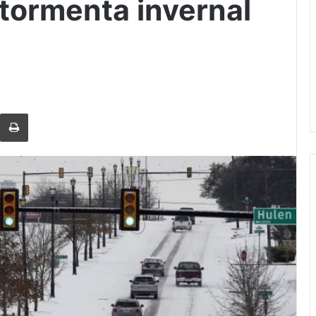
 tormenta invernal
rtir via Email
Imprimi