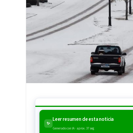
Leer resumen de esta noticia
✨
Generado con IA · aprox. 37 seg