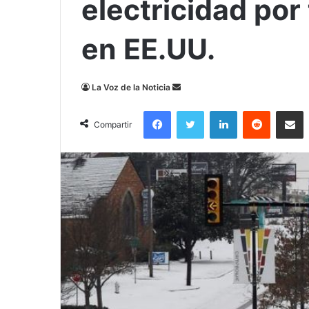
electricidad por
en EE.UU.
Send
La Voz de la Noticia
an
Facebook
Twitter
LinkedIn
Reddit
Compa
email
Compartir