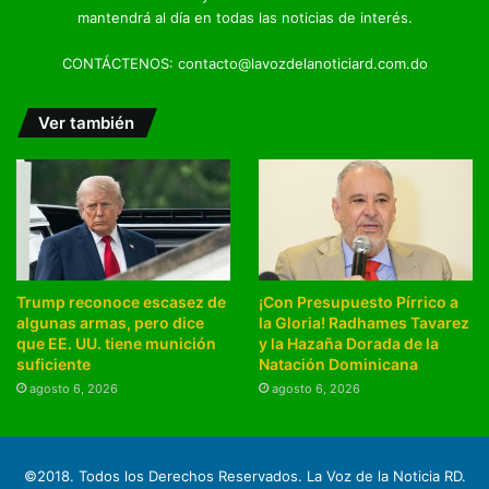
mantendrá al día en todas las noticias de interés.
CONTÁCTENOS: contacto@lavozdelanoticiard.com.do
Ver también
Trump reconoce escasez de
¡Con Presupuesto Pírrico a
algunas armas, pero dice
la Gloria! Radhames Tavarez
que EE. UU. tiene munición
y la Hazaña Dorada de la
suficiente
Natación Dominicana
agosto 6, 2026
agosto 6, 2026
©2018. Todos los Derechos Reservados. La Voz de la Noticia RD.