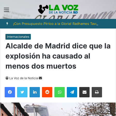
Menú
¡Con Presupuesto Pírrico a la Gloria! Radhames Tavarez y la Hazaña Dorada de la Natación Dominicana
Internacionales
Alcalde de Madrid dice que la
explosión ha causado al
menos dos muertos
Send
La Voz de la Noticia
an
Facebook
Twitter
LinkedIn
Reddit
WhatsApp
Telegram
Compartir via Email
Imprimi
email