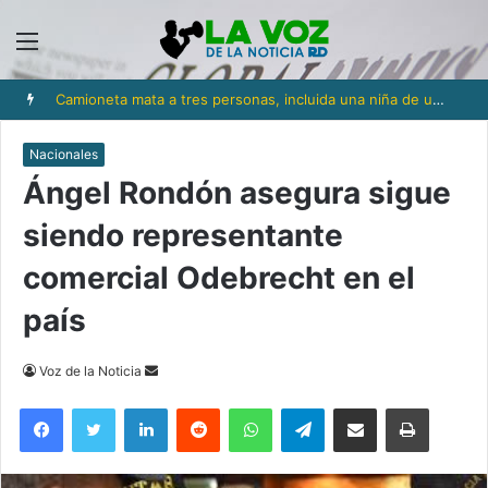
Menú
Camioneta mata a tres personas, incluida una niña de un año y medio, en Los Ríos
Nacionales
Ángel Rondón asegura sigue
siendo representante
comercial Odebrecht en el
país
Send
Voz de la Noticia
an
Facebook
Twitter
LinkedIn
Reddit
WhatsApp
Telegram
Compartir via Email
Imprimi
email