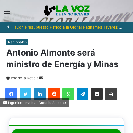
Menú
¡Con Presupuesto Pírrico a la Gloria! Radhames Tavarez y la Hazaña Dorada de la Natación Dominicana
Nacionales
Antonio Almonte será
ministro de Energía y Minas
Send
Voz de la Noticia
an
Facebook
Twitter
LinkedIn
Reddit
WhatsApp
Telegram
Compartir via Email
Imprimi
email
Ingeniero nuclear Antonio Almonte