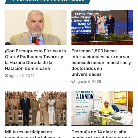
¡Con Presupuesto Pírrico a la
Entregan 1,500 becas
Gloria! Radhames Tavarez y
internacionales para cursar
la Hazaña Dorada de la
especialización, maestrías y
Natación Dominicana
doctorados en
universidades
agosto 6, 2026
agosto 6, 2026
Militares participan en
Después de 14 días: el alta
consulta para fortalecer la
médica y la gratitud por una