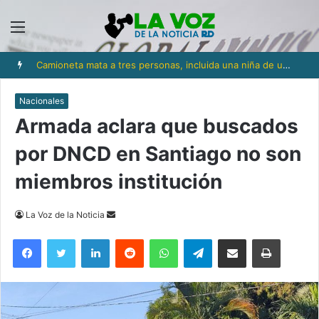
Menú
Camioneta mata a tres personas, incluida una niña de un año y medio, en Los Ríos
Nacionales
Armada aclara que buscados
por DNCD en Santiago no son
miembros institución
Send
La Voz de la Noticia
an
Facebook
Twitter
LinkedIn
Reddit
WhatsApp
Telegram
Compartir via Email
Imprimi
email