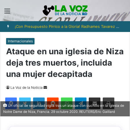
Menú
¡Con Presupuesto Pírrico a la Gloria! Radhames Tavarez y la Hazaña Dorada de la Natación Dominicana
Internacionales
Ataque en una iglesia de Niza
deja tres muertos, incluida
una mujer decapitada
Send
La Voz de la Noticia
an
Facebook
Twitter
LinkedIn
Reddit
WhatsApp
Telegram
Compartir via Email
Imprimi
email
Un oficial de seguridad vigila tras un ataque con cuchillo en la iglesia de
Notre Dame de Niza, Francia. 29 octubre 2020. REUTERS/Eric Gaillard