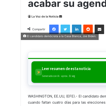
acabar su agend
Send
La Voz de la Noticia
an
Facebook
Twitter
LinkedIn
Reddit
Compa
email
Compartir
El candidato demócrata a la Casa Blanca, Joe Biden.
Leer resumen de esta noticia
Generado con IA · aprox. 31 seg
WASHINGTON, EE.UU, (EFE).- El candidato demó
cuando faltan cuatro días para las elecciones