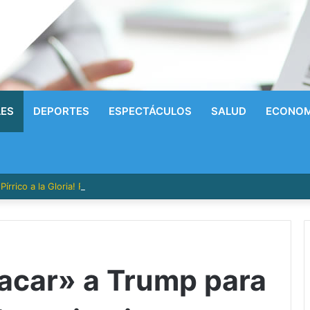
LES
DEPORTES
ESPECTÁCULOS
SALUD
ECONOM
írrico a la Gloria! Radhames Tavarez y la Hazaña Dorada de la Natació
sacar» a Trump para