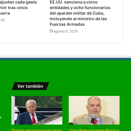
 ajustan cada gasto
EE.UU. sanciona a cinco
ivir tras cinco
entidades y ocho funcionarios
uerra
del aparato militar de Cuba,
incluyendo al ministro de las
026
Fuerzas Armadas
agosto 6, 2026
Ver también
a
Trump reconoce escasez
¡Con Presupuesto Pírrico