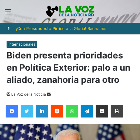
Menú
¡Con Presupuesto Pírrico a la Gloria! Radhames Tavarez y la Hazaña Dorada de la Natación Dominicana
Internacionales
Biden presenta prioridades
en Política Exterior: palo a un
aliado, zanahoria para otro
Send
La Voz de la Noticia
an
Facebook
Twitter
LinkedIn
Reddit
WhatsApp
Telegram
Compartir via Email
Imprimi
email