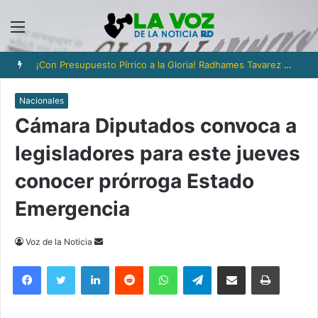
Menú
¡Con Presupuesto Pírrico a la Gloria! Radhames Tavarez y la Hazaña Dorada de la Natación Dominicana
Nacionales
Cámara Diputados convoca a
legisladores para este jueves
conocer prórroga Estado
Emergencia
Send
Voz de la Noticia
an
Facebook
Twitter
LinkedIn
Reddit
WhatsApp
Telegram
Compartir via Email
Imprimi
email