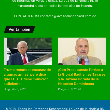
de información veraz y eficaz. La Voz de la Noticia RD le
mantendrá al día en todas las noticias de interés.
CONTÁCTENOS: contacto@lavozdelanoticiard.com.do
Ver también
Trump reconoce escasez de
¡Con Presupuesto Pírrico a
algunas armas, pero dice
la Gloria! Radhames Tavarez
que EE. UU. tiene munición
y la Hazaña Dorada de la
suficiente
Natación Dominicana
agosto 6, 2026
agosto 6, 2026
©2018. Todos los Derechos Reservados. La Voz de la Noticia RD.