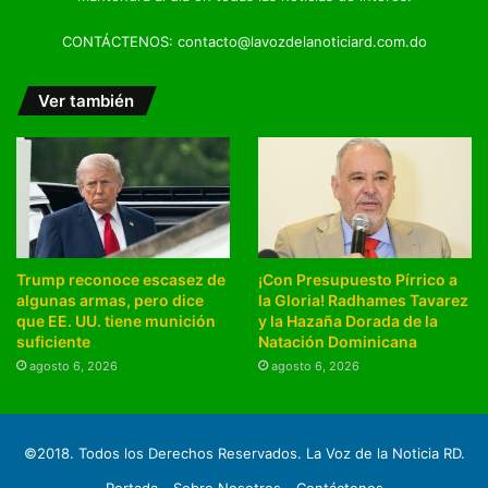
CONTÁCTENOS: contacto@lavozdelanoticiard.com.do
Ver también
Trump reconoce escasez de
¡Con Presupuesto Pírrico a
algunas armas, pero dice
la Gloria! Radhames Tavarez
que EE. UU. tiene munición
y la Hazaña Dorada de la
suficiente
Natación Dominicana
agosto 6, 2026
agosto 6, 2026
©2018. Todos los Derechos Reservados. La Voz de la Noticia RD.
Portada
Sobre Nosotros
Contáctenos