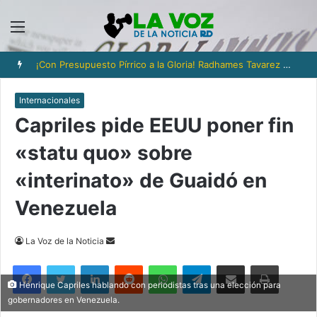
Menú
¡Con Presupuesto Pírrico a la Gloria! Radhames Tavarez y la Hazaña Dorada de la Natación Dominicana
Internacionales
Capriles pide EEUU poner fin
«statu quo» sobre
«interinato» de Guaidó en
Venezuela
Send
La Voz de la Noticia
an
Facebook
Twitter
LinkedIn
Reddit
WhatsApp
Telegram
Compartir via Email
Imprimi
email
Henrique Capriles hablando con periodistas tras una elección para
gobernadores en Venezuela.