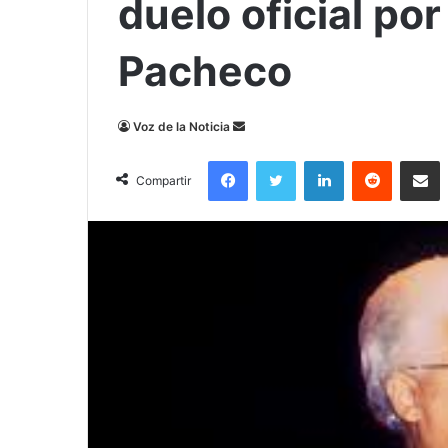
duelo oficial po
Pacheco
Send
Voz de la Noticia
an
Facebook
Twitter
LinkedIn
Reddit
Compa
email
Compartir