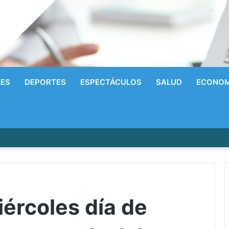
LES
DEPORTES
ESPECTÁCULOS
SALUD
ECONOM
írrico a la Gloria! Radhames Tavarez y la Hazaña Dorada de la Natació
ércoles día de