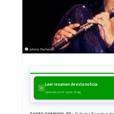
Johnny Pacheco
Leer resumen de esta noticia
Generado con IA · aprox. 18 seg
SANTO DOMINGO, RD.
– El Poder Ejecutivo de