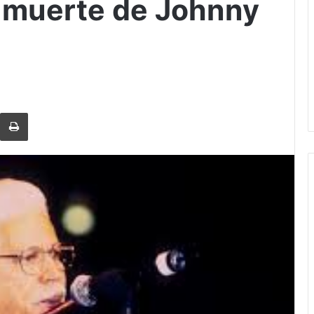
r muerte de Johnny
rtir via Email
Imprimi