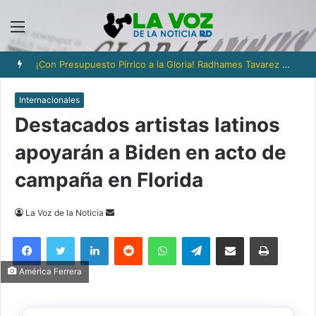
Menú
¡Con Presupuesto Pírrico a la Gloria! Radhames Tavarez y la Hazaña Dorada de la Natación Dominicana
Internacionales
Destacados artistas latinos
apoyarán a Biden en acto de
campaña en Florida
Send
La Voz de la Noticia
an
Facebook
Twitter
LinkedIn
Reddit
WhatsApp
Telegram
Compartir via Email
Imprimi
email
América Ferrera