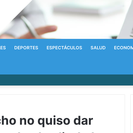
LES
DEPORTES
ESPECTÁCULOS
SALUD
ECONOM
írrico a la Gloria! Radhames Tavarez y la Hazaña Dorada de la Natació
ho no quiso dar