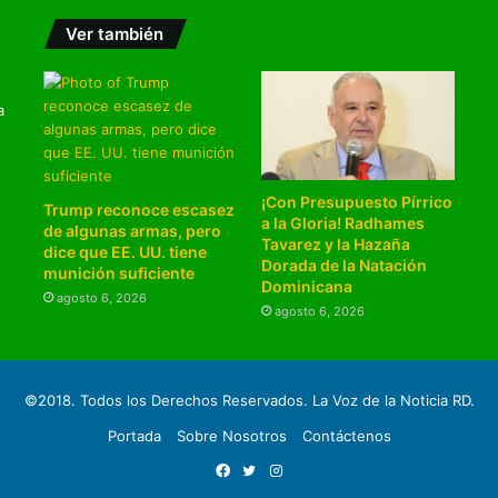
Ver también
a
¡Con Presupuesto Pírrico
Trump reconoce escasez
a la Gloria! Radhames
de algunas armas, pero
Tavarez y la Hazaña
dice que EE. UU. tiene
Dorada de la Natación
munición suficiente
Dominicana
agosto 6, 2026
agosto 6, 2026
©2018. Todos los Derechos Reservados. La Voz de la Noticia RD.
Portada
Sobre Nosotros
Contáctenos
Facebook
Twitter
Instagram