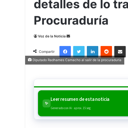
detalles de lo tra
Procuraduría
Send
Voz de la Noticia
an
Facebook
Twitter
LinkedIn
Reddit
Compa
email
Compartir
Diputado Radhames Camacho al salir de la procuraduría
Leer resumen de esta noticia
✨
Generado con IA · aprox. 15 seg