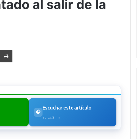
tado al salir de la
rtir via Email
Imprimi
Escuchar este artículo
🎧
aprox. 2 min