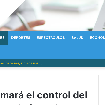
LES
DEPORTES
ESPECTÁCULOS
SALUD
ECONOM
res personas, incluida una niña de un año y medio, en Los Ríos
mará el control del