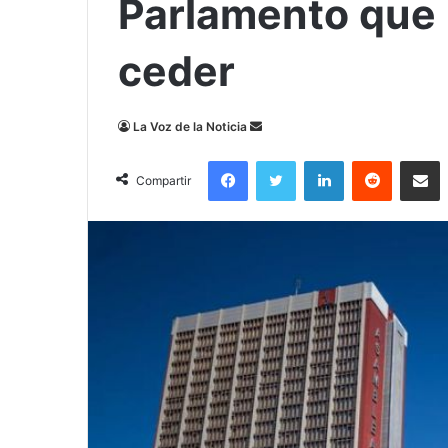
Parlamento que 
ceder
Send
La Voz de la Noticia
an
Facebook
Twitter
LinkedIn
Reddit
Compa
email
Compartir