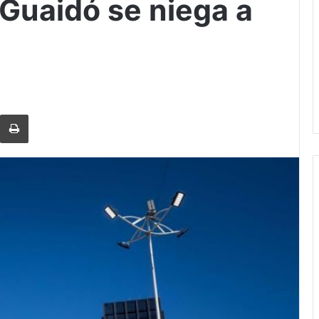
Guaidó se niega a
rtir via Email
Imprimi