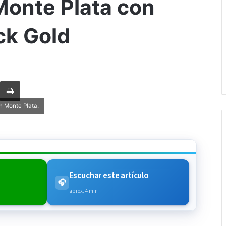
onte Plata con
ck Gold
rtir via Email
Imprimi
n Monte Plata.
Escuchar este artículo
🎧
aprox. 4 min