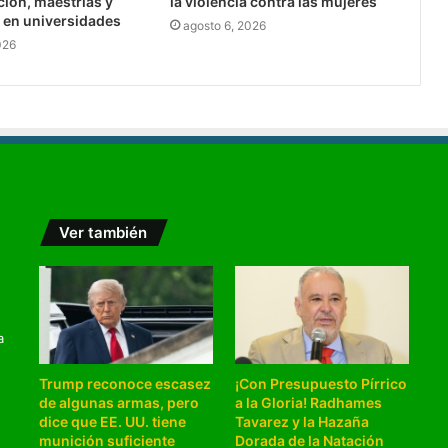
ción, maestrías y
la violencia contra las mujeres
 en universidades
agosto 6, 2026
026
Ver también
a
Trump reconoce escasez
¡Con Presupuesto Pírrico
de algunas armas, pero
a la Gloria! Radhames
dice que EE. UU. tiene
Tavarez y la Hazaña
munición suficiente
Dorada de la Natación