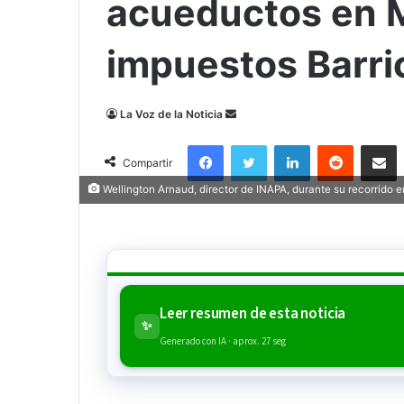
acueductos en M
impuestos Barri
Send
La Voz de la Noticia
an
Facebook
Twitter
LinkedIn
Reddit
Compa
email
Compartir
Wellington Arnaud, director de INAPA, durante su recorrido e
Leer resumen de esta noticia
✨
Generado con IA · aprox. 27 seg