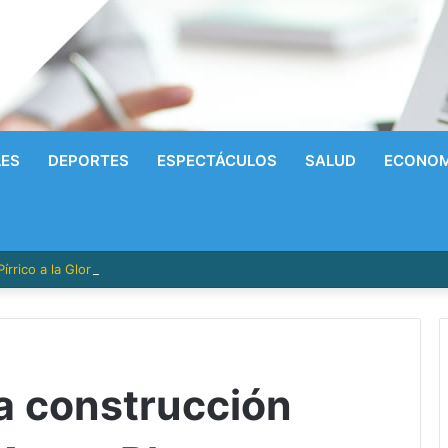
LES
DEPORTES
ESPECTÁCULOS
SALUD
ECONOM
írrico a la Gloria! Radhames Tavarez y la Hazaña Dorada de la Natación
a construcción