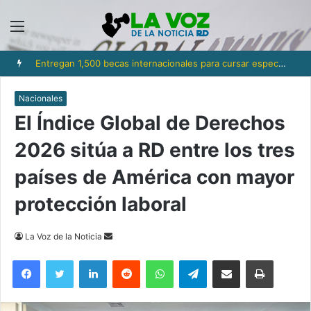
Menú
Entregan 1,500 becas internacionales para cursar especialización, maestrías y doctorados en universidades
Nacionales
El Índice Global de Derechos
2026 sitúa a RD entre los tres
países de América con mayor
protección laboral
Send
La Voz de la Noticia
an
Facebook
Twitter
LinkedIn
Reddit
WhatsApp
Telegram
Compartir via Email
Imprimi
email