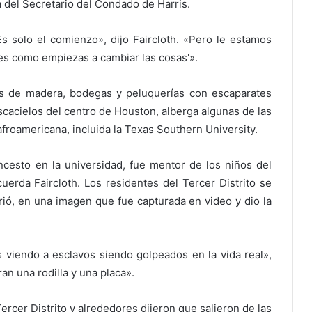
 del Secretario del Condado de Harris.
Es solo el comienzo», dijo Faircloth. «Pero le estamos
í es como empiezas a cambiar las cosas'».
sas de madera, bodegas y peluquerías con escaparates
scacielos del centro de Houston, alberga algunas de las
 afroamericana, incluida la Texas Southern University.
oncesto en la universidad, fue mentor de los niños del
uerda Faircloth. Los residentes del Tercer Distrito se
rió, en una imagen que fue capturada en video y dio la
 viendo a esclavos siendo golpeados en la vida real»,
ran una rodilla y una placa».
ercer Distrito y alrededores dijeron que salieron de las