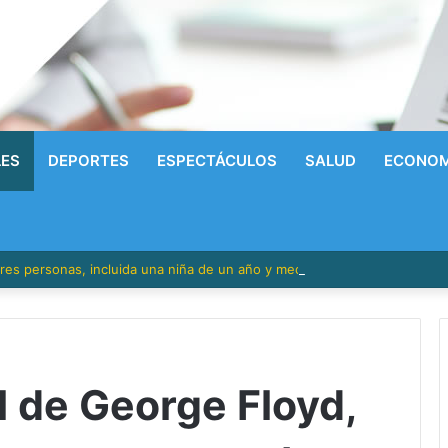
LES
DEPORTES
ESPECTÁCULOS
SALUD
ECONOM
res personas, incluida una niña de un año y medio, en Los Ríos
al de George Floyd,