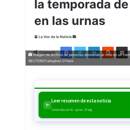
la temporada de
en las urnas
Send
La Voz de la Noticia
an
Facebook
Twitter
LinkedIn
Reddit
Compa
email
Compartir
Imagen de archivo de personas animando al voto en un cent
REUTERS/Callaghan O'Hare
Leer resumen de esta noticia
✨
Generado con IA · aprox. 33 seg