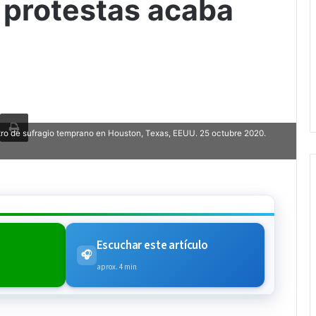
 protestas acaba
rtir via Email
Imprimi
ro de sufragio temprano en Houston, Texas, EEUU. 25 octubre 2020.
Escuchar este artículo
🎧
aprox. 4 min