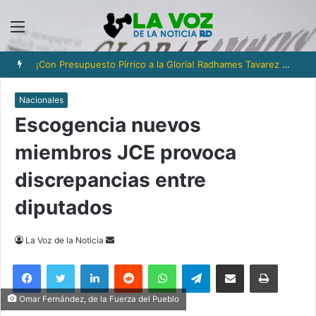
Menú
¡Con Presupuesto Pírrico a la Gloria! Radhames Tavarez y la Hazaña Dorada de la Natación Dominicana
Nacionales
Escogencia nuevos
miembros JCE provoca
discrepancias entre
diputados
Send
La Voz de la Noticia
an
Facebook
Twitter
LinkedIn
Reddit
WhatsApp
Telegram
Compartir via Email
Imprimi
email
Omar Fernández, de la Fuerza del Pueblo