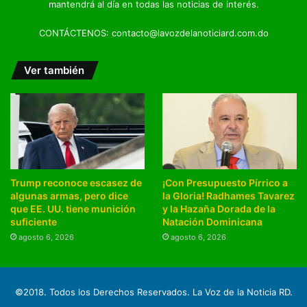
mantendrá al día en todas las noticias de interés.
CONTÁCTENOS: contacto@lavozdelanoticiard.com.do
Ver también
Trump reconoce escasez de
¡Con Presupuesto Pírrico a
algunas armas, pero dice
la Gloria! Radhames Tavarez
que EE. UU. tiene munición
y la Hazaña Dorada de la
suficiente
Natación Dominicana
agosto 6, 2026
agosto 6, 2026
©2018. Todos los Derechos Reservados. La Voz de la Noticia RD.