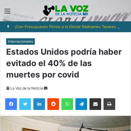
Menú
¡Con Presupuesto Pírrico a la Gloria! Radhames Tavarez y la Hazaña Dorada de la Natación Dominicana
Internacionales
Estados Unidos podría haber
evitado el 40% de las
muertes por covid
Send
La Voz de la Noticia
an
Facebook
Twitter
LinkedIn
Reddit
WhatsApp
Telegram
Compartir via Email
Imprimi
email