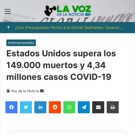
Menú
¡Con Presupuesto Pírrico a la Gloria! Radhames Tavarez y la Hazaña Dorada de la Natación Dominicana
Internacionales
Estados Unidos supera los
149.000 muertos y 4,34
millones casos COVID-19
Send
Voz de la Noticia
an
Facebook
Twitter
LinkedIn
Reddit
WhatsApp
Telegram
Compartir via Email
Imprimi
email