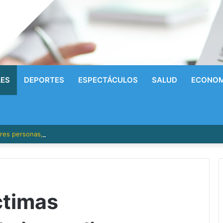
LES
DEPORTES
ESPECTÁCULOS
SALUD
ECONOM
res personas, incluida una niña de un año y medio, en Los Ríos
ctimas