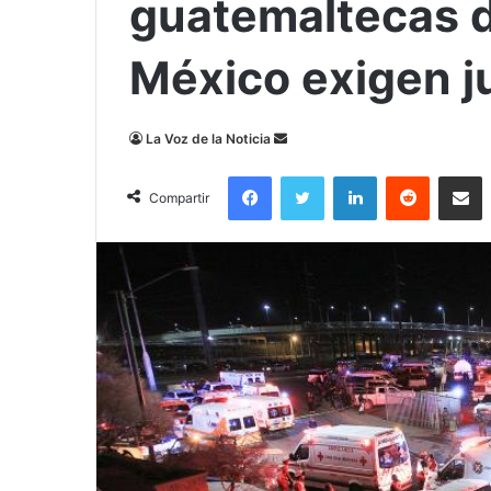
guatemaltecas d
México exigen ju
Send
La Voz de la Noticia
an
Facebook
Twitter
LinkedIn
Reddit
Compa
email
Compartir