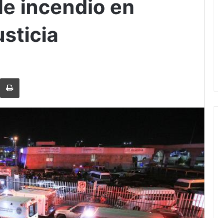
e incendio en
sticia
rtir via Email
Imprimi