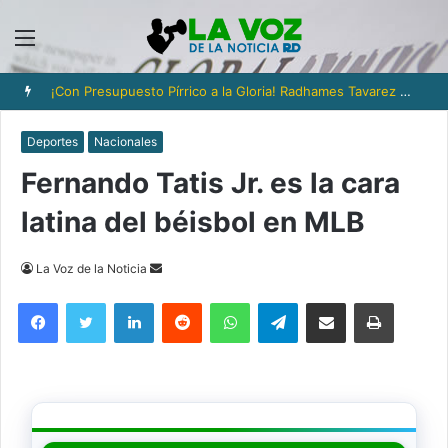
Menú
¡Con Presupuesto Pírrico a la Gloria! Radhames Tavarez y la Hazaña Dorada de la Natación Dominicana
Deportes
Nacionales
Fernando Tatis Jr. es la cara
latina del béisbol en MLB
Send
La Voz de la Noticia
an
Facebook
Twitter
LinkedIn
Reddit
WhatsApp
Telegram
Compartir via Email
Imprimi
email