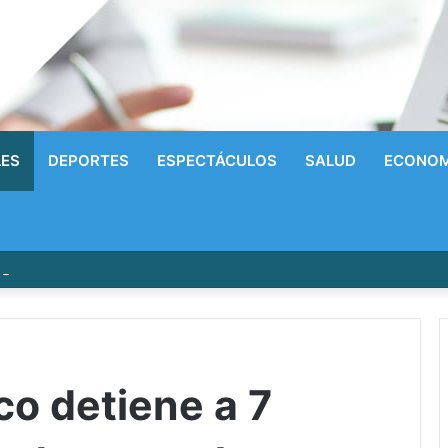
LES
DEPORTES
ESPECTÁCULOS
SALUD
ECONOM
írrico a la Gloria! Radhames Tavarez y la Hazaña Dorada de la Natació
co detiene a 7