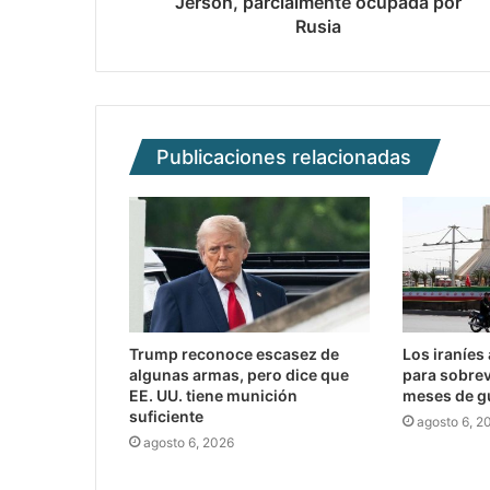
Jersón, parcialmente ocupada por
Rusia
Publicaciones relacionadas
Trump reconoce escasez de
Los iraníes
algunas armas, pero dice que
para sobrev
EE. UU. tiene munición
meses de g
suficiente
agosto 6, 2
agosto 6, 2026