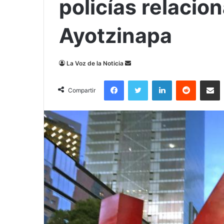
policías relacio
Ayotzinapa
Send
La Voz de la Noticia
an
Facebook
Twitter
LinkedIn
Reddit
Compa
email
Compartir