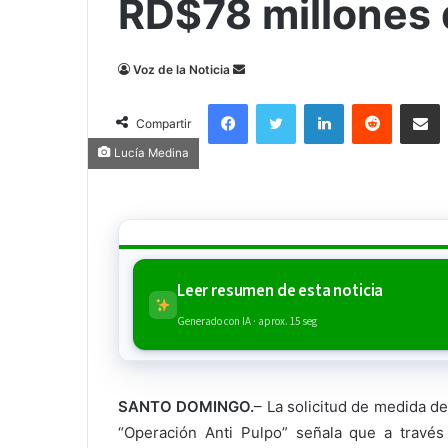
RD$78 millones 
Send
Voz de la Noticia
an
Facebook
Twitter
LinkedIn
Reddit
Compa
email
Compartir
Lucía Medina
Leer resumen de esta noticia
Generado con IA · aprox. 15 seg
SANTO DOMINGO.
– La solicitud de medida de
“Operación Anti Pulpo” señala que a travé