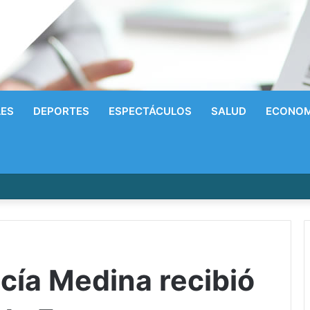
LES
DEPORTES
ESPECTÁCULOS
SALUD
ECONOM
írrico a la Gloria! Radhames Tavarez y la Hazaña Dorada de la Natació
cía Medina recibió