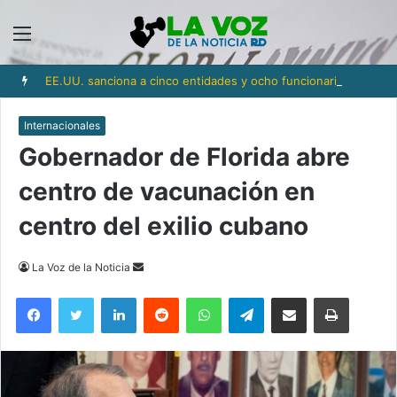
Menú
EE.UU. sanciona a cinco entidades y ocho funcionarios del aparato militar de Cuba, incluyendo al ministro de las Fuerzas Armadas
Internacionales
Gobernador de Florida abre
centro de vacunación en
centro del exilio cubano
Send
La Voz de la Noticia
an
Facebook
Twitter
LinkedIn
Reddit
WhatsApp
Telegram
Compartir via Email
Imprimi
email