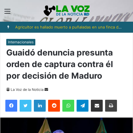
Menú
Agricultor es hallado muerto a puñaladas en una finca de San Víctor; buscan a un empleado como sospechoso
Internacionales
Guaidó denuncia presunta
orden de captura contra él
por decisión de Maduro
Send
La Voz de la Noticia
an
Facebook
Twitter
LinkedIn
Reddit
WhatsApp
Telegram
Compartir via Email
Imprimi
email