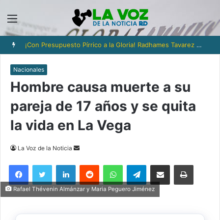
Menú
¡Con Presupuesto Pírrico a la Gloria! Radhames Tavarez y la Hazaña Dorada de la Natación Dominicana
Nacionales
Hombre causa muerte a su
pareja de 17 años y se quita
la vida en La Vega
Send
La Voz de la Noticia
an
Facebook
Twitter
LinkedIn
Reddit
WhatsApp
Telegram
Compartir via Email
Imprimi
email
Rafael Thévenin Almánzar y Maria Peguero Jiménez