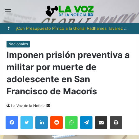
Menú
¡Con Presupuesto Pírrico a la Gloria! Radhames Tavarez y la Hazaña Dorada de la Natación Dominicana
Nacionales
Imponen prisión preventiva a
militar por muerte de
adolescente en San
Francisco de Macorís
Send
La Voz de la Noticia
an
Facebook
Twitter
LinkedIn
Reddit
WhatsApp
Telegram
Compartir via Email
Imprimi
email