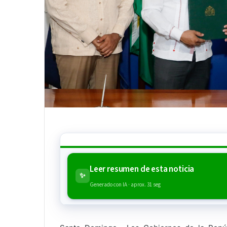
Leer resumen de esta noticia
✨
Generado con IA · aprox. 31 seg