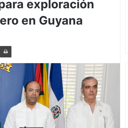
para exploración
lero en Guyana
rtir via Email
Imprimi