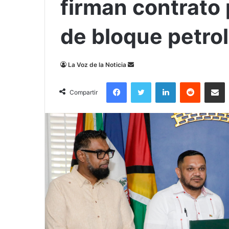
firman contrato 
de bloque petro
Send
La Voz de la Noticia
an
Facebook
Twitter
LinkedIn
Reddit
Compa
email
Compartir