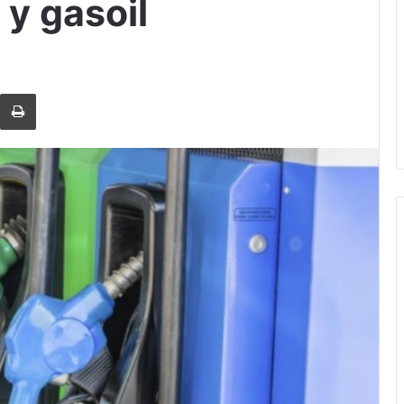
 y gasoil
rtir via Email
Imprimi