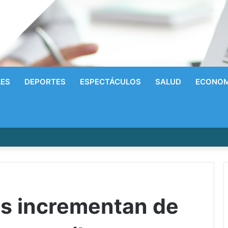
LES
DEPORTES
ESPECTÁCULOS
SALUD
ECONOM
cas internacionales para cursar especialización, maestrías y doctorado
s incrementan de