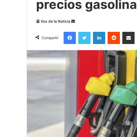
precios gasolina
Send
Voz de la Noticia
an
Facebook
Twitter
LinkedIn
Reddit
Compa
email
Compartir