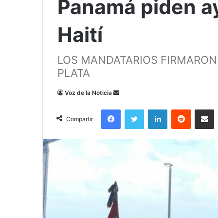
Panamá piden a
Haití
LOS MANDATARIOS FIRMARON
PLATA
Send
Voz de la Noticia
an
Facebook
Twitter
LinkedIn
Reddit
Compa
email
Compartir