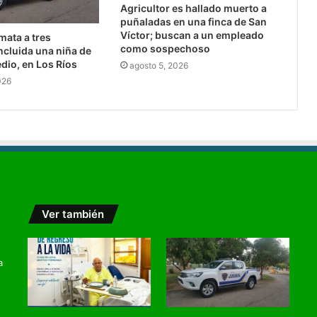
Agricultor es hallado muerto a
puñaladas en una finca de San
Víctor; buscan a un empleado
ata a tres
como sospechoso
ncluida una niña de
dio, en Los Ríos
agosto 5, 2026
026
Ver también
a