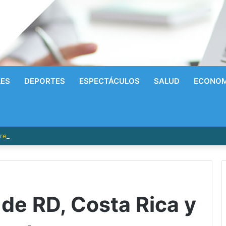
LES
DEPORTES
ESPECTÁCULOS
SALUD
ECONOM
res personas, incluida una niña de un año y medio, en Los Ríos
de RD, Costa Rica y