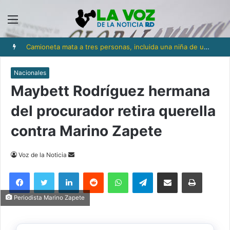
Menú
Camioneta mata a tres personas, incluida una niña de un año y medio, en Los Ríos
Nacionales
Maybett Rodríguez hermana
del procurador retira querella
contra Marino Zapete
Send
Voz de la Noticia
an
Facebook
Twitter
LinkedIn
Reddit
WhatsApp
Telegram
Compartir via Email
Imprimi
email
Periodista Marino Zapete