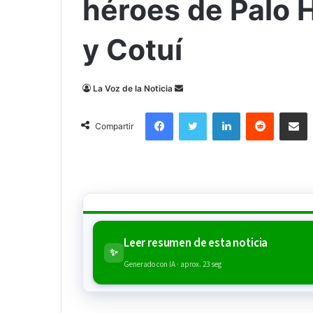
héroes de Palo 
y Cotuí
Send
La Voz de la Noticia
an
Facebook
Twitter
LinkedIn
Reddit
Compa
email
Compartir
Leer resumen de esta noticia
✨
Generado con IA · aprox. 23 seg