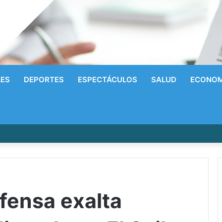
LES
DEPORTES
ESPECTÁCULOS
SALUD
ECONOM
írrico a la Gloria! Radhames Tavarez y la Hazaña Dorada de la Natació
fensa exalta