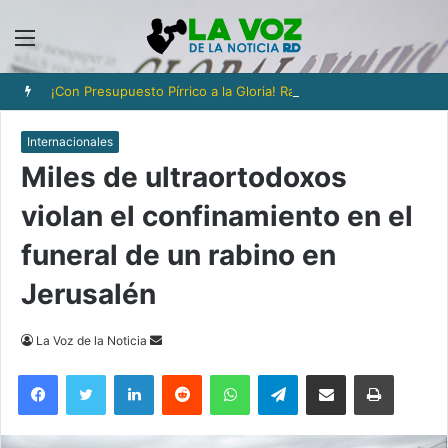
Menú
¡Con Presupuesto Pírrico a la Gloria! Radhames Tavarez y la Hazaña Dorada de la Natación Dominicana
Internacionales
Miles de ultraortodoxos
violan el confinamiento en el
funeral de un rabino en
Jerusalén
Send
La Voz de la Noticia
an
Facebook
Twitter
LinkedIn
Reddit
WhatsApp
Telegram
Compartir via Email
Imprimi
email