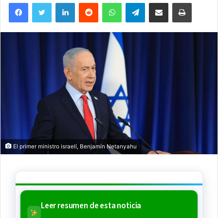
Facebook
Twitter
LinkedIn
Reddit
WhatsApp
Telegram
Compartir via Email
Imprimi
email
El primer ministro israelí, Benjamín Netanyahu
Leer resumen de esta noticia