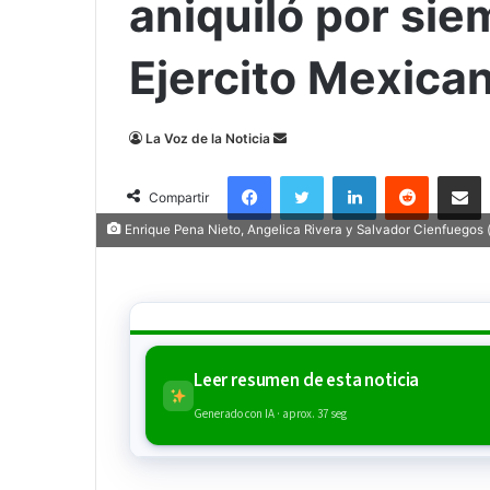
aniquiló por si
Ejercito Mexica
Send
La Voz de la Noticia
an
Facebook
Twitter
LinkedIn
Reddit
Compa
email
Compartir
Enrique Pena Nieto, Angelica Rivera y Salvador Cienfuegos (
Leer resumen de esta noticia
Generado con IA · aprox. 37 seg