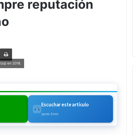
empre reputación
no
rtir via Email
Imprimi
izq) en 2018.
Escuchar este artículo
aprox. 6 min