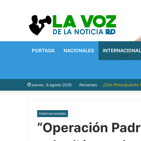
PORTADA
NACIONALES
INTERNACIONA
¡Con Presupuesto P
jueves , 6 agosto 2026
Recientes
Internacionales
“Operación Padr