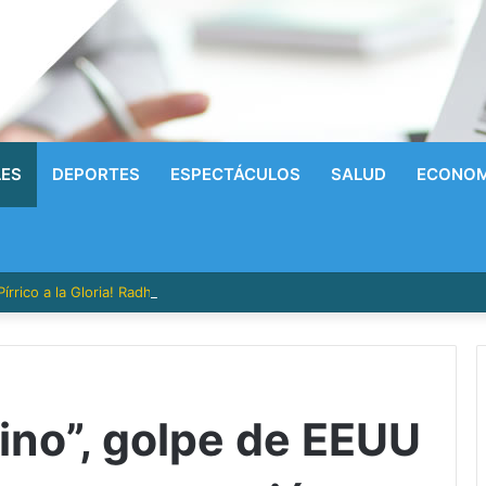
LES
DEPORTES
ESPECTÁCULOS
SALUD
ECONOM
írrico a la Gloria! Radhames Tavarez y la Hazaña Dorada de la Natación
ino”, golpe de EEUU