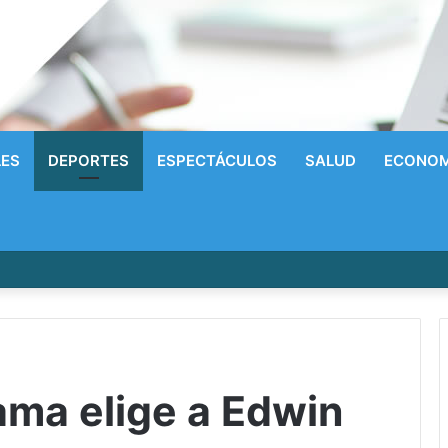
LES
DEPORTES
ESPECTÁCULOS
SALUD
ECONOM
írrico a la Gloria! Radhames Tavarez y la Hazaña Dorada de la Natació
ama elige a Edwin