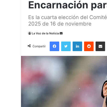
Encarnación par
Es la cuarta elección del Comit
2025 de 16 de noviembre
Send
La Voz de la Noticia
an
Facebook
Twitter
LinkedIn
Reddit
Compa
email
Compartir