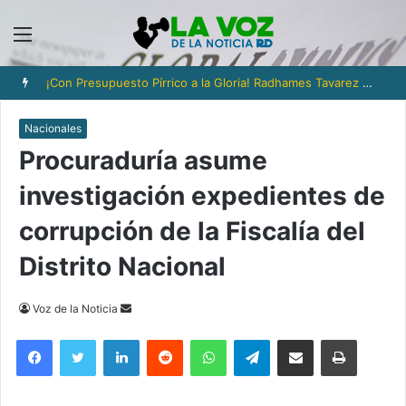
Menú
¡Con Presupuesto Pírrico a la Gloria! Radhames Tavarez y la Hazaña Dorada de la Natación Dominicana
Nacionales
Procuraduría asume
investigación expedientes de
corrupción de la Fiscalía del
Distrito Nacional
Send
Voz de la Noticia
an
Facebook
Twitter
LinkedIn
Reddit
WhatsApp
Telegram
Compartir via Email
Imprimi
email