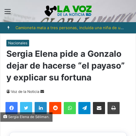
Menú
Camioneta mata a tres personas, incluida una niña de un año y medio, en Los Ríos
Nacionales
Sergia Elena pide a Gonzalo
dejar de hacerse “el payaso”
y explicar su fortuna
Send
Voz de la Noticia
an
Facebook
Twitter
LinkedIn
Reddit
WhatsApp
Telegram
Compartir via Email
Imprimi
email
Sergia Elena de Séliman.