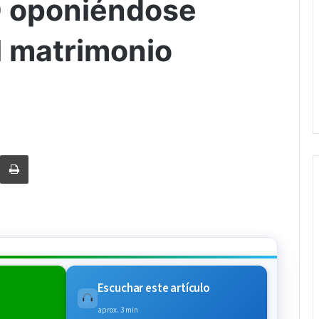
D oponiéndose
l matrimonio
rtir via Email
Imprimi
Escuchar este artículo
aprox. 3 min