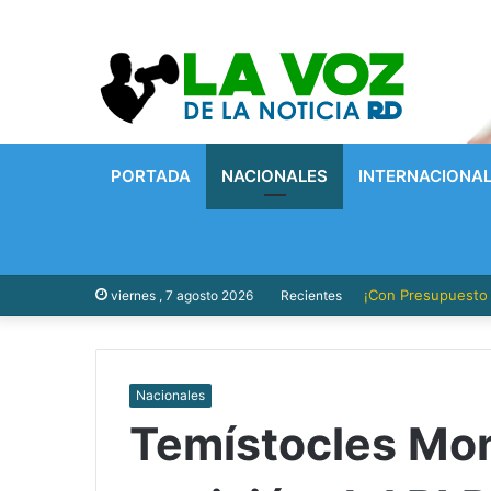
PORTADA
NACIONALES
INTERNACIONA
¡Con Presupuesto P
viernes , 7 agosto 2026
Recientes
Nacionales
Temístocles Mon