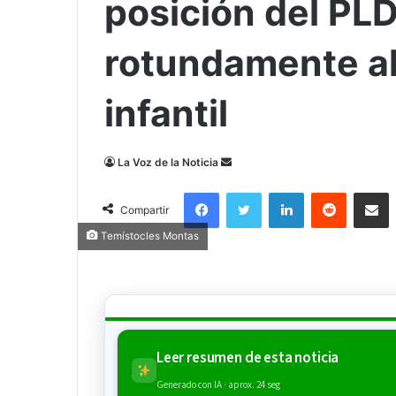
posición del PL
rotundamente a
infantil
Send
La Voz de la Noticia
an
Facebook
Twitter
LinkedIn
Reddit
Compa
email
Compartir
Temístocles Montas
Leer resumen de esta noticia
Generado con IA · aprox. 24 seg