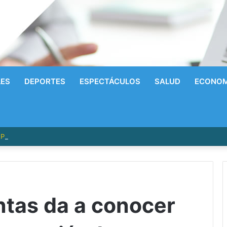
LES
DEPORTES
ESPECTÁCULOS
SALUD
ECONOM
írrico a la Gloria! Radhames Tavarez y la Hazaña Dorada de la Natació
tas da a conocer