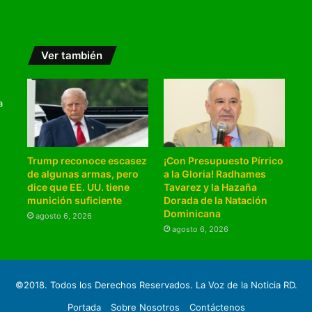
Ver también
a
Trump reconoce escasez
¡Con Presupuesto Pírrico
de algunas armas, pero
a la Gloria! Radhames
dice que EE. UU. tiene
Tavarez y la Hazaña
munición suficiente
Dorada de la Natación
Dominicana
agosto 6, 2026
agosto 6, 2026
©2018. Todos los Derechos Reservados. La Voz de la Noticia RD.
Portada
Sobre Nosotros
Contáctenos