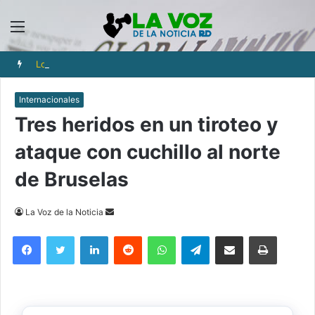
Menú
Los iraníes ajustan cada gasto para sobrevivir tras cinco meses de guerra
Internacionales
Tres heridos en un tiroteo y
ataque con cuchillo al norte
de Bruselas
Send
La Voz de la Noticia
an
Facebook
Twitter
LinkedIn
Reddit
WhatsApp
Telegram
Compartir via Email
Imprimi
email