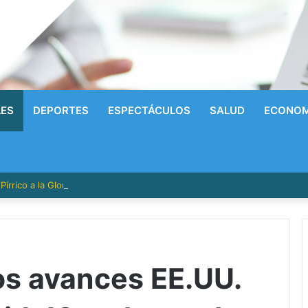
LES
DEPORTES
ESPECTÁCULOS
SALUD
ECONOM
írrico a la Gloria! Radhames Tavarez y la Hazaña Dorada de la Natació
s avances EE.UU.