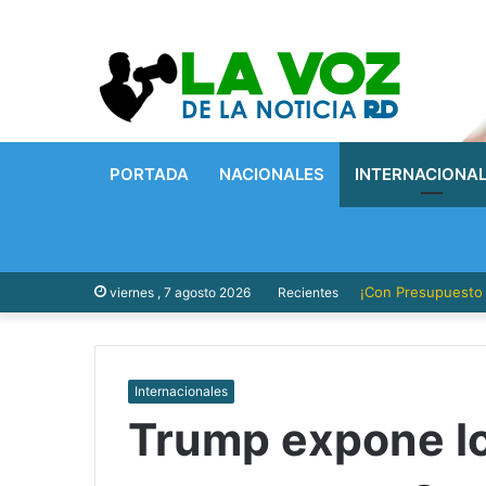
PORTADA
NACIONALES
INTERNACIONA
¡Con Presupuesto P
viernes , 7 agosto 2026
Recientes
Internacionales
Trump expone lo