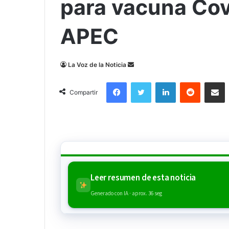
para vacuna Cov
APEC
Send
La Voz de la Noticia
an
Facebook
Twitter
LinkedIn
Reddit
Compa
email
Compartir
Leer resumen de esta noticia
Generado con IA · aprox. 36 seg