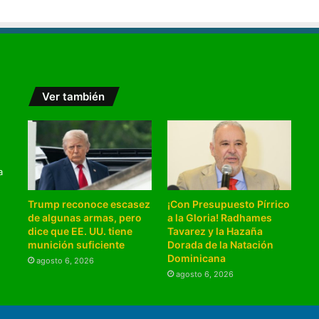
Ver también
a
Trump reconoce escasez
¡Con Presupuesto Pírrico
de algunas armas, pero
a la Gloria! Radhames
dice que EE. UU. tiene
Tavarez y la Hazaña
munición suficiente
Dorada de la Natación
Dominicana
agosto 6, 2026
agosto 6, 2026